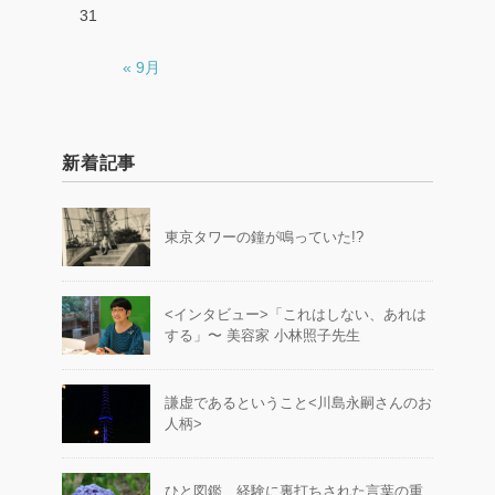
31
« 9月
新着記事
東京タワーの鐘が鳴っていた!?
<インタビュー>「これはしない、あれは
する」〜 美容家 小林照子先生
謙虚であるということ<川島永嗣さんのお
人柄>
ひと図鑑 経験に裏打ちされた言葉の重