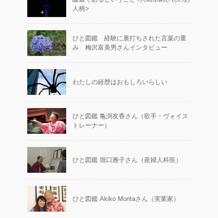
人柄>
ひと図鑑 経験に裏打ちされた言葉の重
み 梅沢富美男さんインタビュー
わたしの経歴はおもしろいらしい
ひと図鑑 亀渕友香さん（歌手・ヴォイス
トレーナー）
ひと図鑑 堀口雅子さん（産婦人科医）
ひと図鑑 Akiko Moritaさん（実業家）