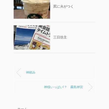
尻に火がつく
三日坊主
神頼み
神様いっぱい!？ 霧島神宮