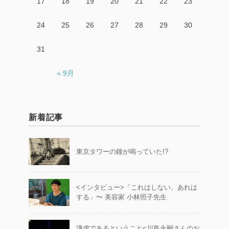
17
18
19
20
21
22
23
24
25
26
27
28
29
30
31
« 9月
新着記事
東京タワーの鐘が鳴っていた!?
<インタビュー>「これはしない、あれは
する」〜 美容家 小林照子先生
謙虚であるということ<川島永嗣さんのお