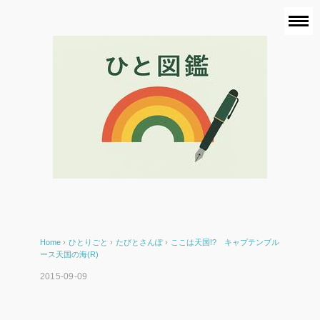
Home
›
ひとりごと
›
たびとさんぽ
›
ここは天国!? キャプテンブル
ース天国の海(R)
2015-09-09