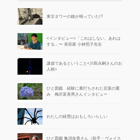
東京タワーの鐘が鳴っていた!?
<インタビュー>「これはしない、あれは
する」〜 美容家 小林照子先生
謙虚であるということ<川島永嗣さんのお
人柄>
ひと図鑑 経験に裏打ちされた言葉の重
み 梅沢富美男さんインタビュー
わたしの経歴はおもしろいらしい
ひと図鑑 亀渕友香さん（歌手・ヴォイス