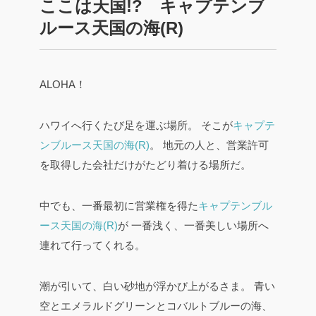
ここは天国!? キャプテンブ
ルース天国の海(R)
ALOHA！
ハワイへ行くたび足を運ぶ場所。
そこが
キャプテ
ンブルース天国の海(R)
。
地元の人と、営業許可
を取得した会社だけがたどり着ける場所だ。
中でも、一番最初に営業権を得た
キャプテンブル
ース天国の海(R)
が
一番浅く、一番美しい場所へ
連れて行ってくれる。
潮が引いて、白い砂地が浮かび上がるさま。
青い
空とエメラルドグリーンとコバルトブルーの海、