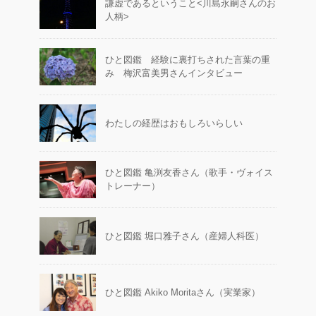
謙虚であるということ<川島永嗣さんのお
人柄>
ひと図鑑 経験に裏打ちされた言葉の重
み 梅沢富美男さんインタビュー
わたしの経歴はおもしろいらしい
ひと図鑑 亀渕友香さん（歌手・ヴォイス
トレーナー）
ひと図鑑 堀口雅子さん（産婦人科医）
ひと図鑑 Akiko Moritaさん（実業家）